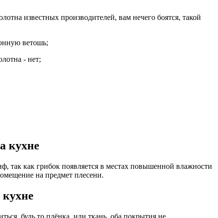
лотна известных производителей, вам нечего боятся, такой
хонную ветошь;
лотна - нет;
а кухне
иф, так как грибок появляется в местах повышенной влажности
помещение на предмет плесени.
 кухне
ться, будь то плёнка, или ткань, оба покрытия не