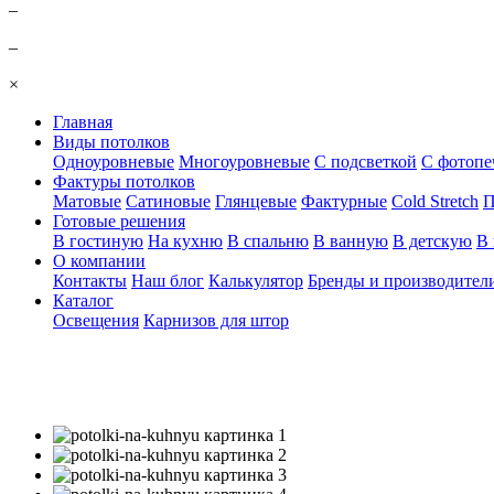
–
–
×
Главная
Виды потолков
Одноуровневые
Многоуровневые
С подсветкой
С фотопе
Фактуры потолков
Матовые
Сатиновые
Глянцевые
Фактурные
Cold Stretch
П
Готовые решения
В гостиную
На кухню
В спальню
В ванную
В детскую
В 
О компании
Контакты
Наш блог
Калькулятор
Бренды и производител
Каталог
Освещения
Карнизов для штор