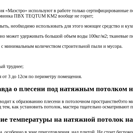
ния «Маэстро» используют в работе только сертифицированные по
 новинка ПВХ TEQTUM KM2 вообще не горит;
мыть, необходимо использовать для этого моющее средство и ку
но может удерживать большой объем воды 100кг/м2; тканевые по
, с минимальным количеством строительной пыли и мусора.
ый труднее;
я от 3 до 12см по периметру помещения.
авда о плесени под натяжным потолком н
иводит к образованию плесени в потолочном пространстве0это м
 тем, как установить потолок, мастера тщательно осматривают 
ие температуры на натяжной потолок на
, особенно в зоне приготовления, над плитой. Не стоит беспокои