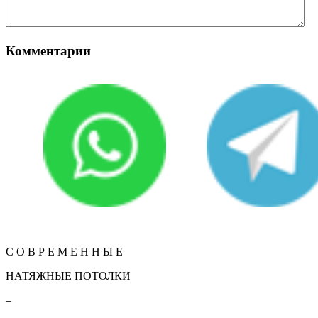
Комментарии
Вернуться
КОНТАКТЫ
С О В Р Е М Е Н Н Ы Е
НАТЯЖНЫЕ ПОТОЛКИ
–