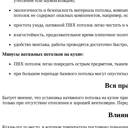
утепление или шумоизоляцию;
экологичность и безопасность материала потолка, компа
потолок не содержит опасных компонентов, например,
простота ухода, натяжной ПВХ потолок легко чистить и 
влагостойкость, продолжительное время пленочное полот
удобство монтажа, работы проводятся достаточно быстро
Минусы натяжных потолков на кухне:
ПВХ потолок легко повредить острым предметом, тканев
при большом перепаде базового потолка могут опуститьс
Вся пр
Бытует мнение, что установка натяжного потолка на кухне пр
только при отсутствии отопления и хорошей вентиляции. Перед
Влиян
Кухня-это то место, в котором температура постоянно повышена