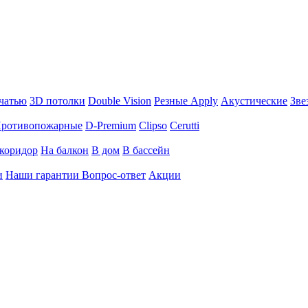
чатью
3D потолки
Double Vision
Резные Apply
Акустические
Зве
ротивопожарные
D-Premium
Clipso
Cerutti
коридор
На балкон
В дом
В бассейн
и
Наши гарантии
Вопрос-ответ
Акции